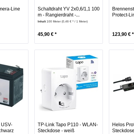
mera-Line
Schaltdraht YV 2x0,6/1,1 100
Brennenst
m - Rangierdraht -...
Protect-Lin
Inhalt
100 Meter
(0,46 € * / 1 Meter)
45,90 € *
123,90 € *
 USV-
TP-Link Tapo P110 - WLAN-
Helos Prof
schwarz
Steckdose - weiß
Steckdose