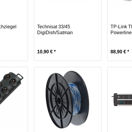
chziegel
Technisat 33/45
TP-Link 
DigiDish/Satman
Powerline 
10,90 € *
88,90 € *