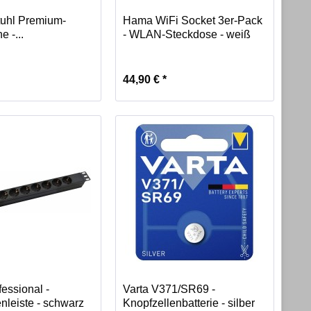
uhl Premium-
Hama WiFi Socket 3er-Pack
e -...
- WLAN-Steckdose - weiß
44,90 € *
essional -
Varta V371/SR69 -
nleiste - schwarz
Knopfzellenbatterie - silber