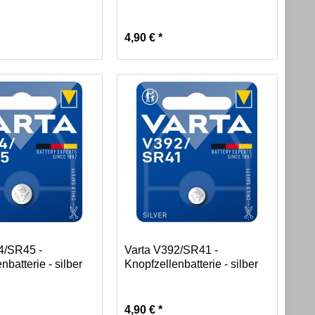
4,90 € *
4/SR45 -
Varta V392/SR41 -
nbatterie - silber
Knopfzellenbatterie - silber
4,90 € *