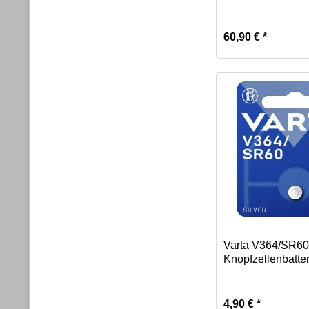
60,90 € *
Varta V364/SR60
Knopfzellenbatteri
4,90 € *