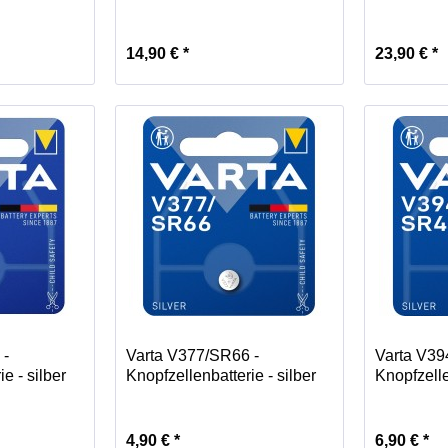
14,90 € *
23,90 € *
 -
Varta V377/SR66 -
Varta V39
e - silber
Knopfzellenbatterie - silber
Knopfzelle
4,90 € *
6,90 € *