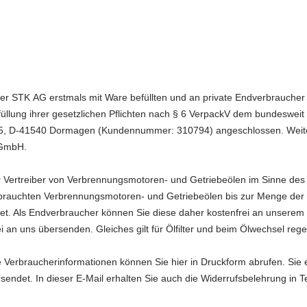
 der STK AG erstmals mit Ware befüllten und an private Endverbrauch
rfüllung ihrer gesetzlichen Pflichten nach § 6 VerpackV dem bundesw
, D-41540 Dormagen (Kundennummer: 310794) angeschlossen. Weitere
 GmbH.
r Vertreiber von Verbrennungsmotoren- und Getriebeölen im Sinne des 
rauchten Verbrennungsmotoren- und Getriebeölen bis zur Menge der 
htet. Als Endverbraucher können Sie diese daher kostenfrei an unsere
ei an uns übersenden. Gleiches gilt für Ölfilter und beim Ölwechsel rege
 Verbraucherinformationen können Sie hier in Druckform abrufen. Sie 
endet. In dieser E-Mail erhalten Sie auch die Widerrufsbelehrung in T