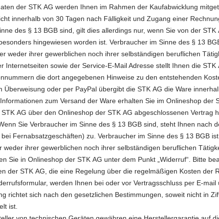
ten der STK AG werden Ihnen im Rahmen der Kaufabwicklung mitgeteilt
ht innerhalb von 30 Tagen nach Fälligkeit und Zugang einer Rechnun
inne des § 13 BGB sind, gilt dies allerdings nur, wenn Sie von der ST
besonders hingewiesen worden ist. Verbraucher im Sinne des § 13 BGB 
er weder ihrer gewerblichen noch ihrer selbständigen beruflichen Täti
er Internetseiten sowie der Service-E-Mail Adresse stellt Ihnen die ST
onnummern die dort angegebenen Hinweise zu den entstehenden Kost
ch Überweisung oder per PayPal übergibt die STK AG die Ware innerh
 Informationen zum Versand der Ware erhalten Sie im Onlineshop der 
er STK AG über den Onlineshop der STK AG abgeschlossenen Vertrag ha
Wenn Sie Verbraucher im Sinne des § 13 BGB sind, steht Ihnen nach 
 bei Fernabsatzgeschäften) zu. Verbraucher im Sinne des § 13 BGB ist 
r weder ihrer gewerblichen noch ihrer selbständigen beruflichen Täti
ten Sie in Onlineshop der STK AG unter dem Punkt „Widerruf“. Bitte b
n der STK AG, die eine Regelung über die regelmäßigen Kosten der Rü
errufsformular, werden Ihnen bei oder vor Vertragsschluss per E-mail
ng richtet sich nach den gesetzlichen Bestimmungen, soweit nicht in 
t ist.
teller von technischen Geräten gewähren eine Herstellergarantie auf 