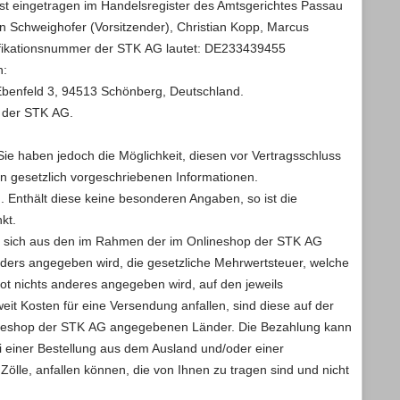
ist eingetragen im Handelsregister des Amtsgerichtes Passau
 Schweighofer (Vorsitzender), Christian Kopp, Marcus
ntifikationsnummer der STK AG lautet: DE233439455
n:
 Ebenfeld 3, 94513 Schönberg, Deutschland.
 der STK AG.
Sie haben jedoch die Möglichkeit, diesen vor Vertragsschluss
en gesetzlich vorgeschriebenen Informationen.
. Enthält diese keine besonderen Angaben, so ist die
kt.
ibt sich aus den im Rahmen der im Onlineshop der STK AG
 anders angegeben wird, die gesetzliche Mehrwertsteuer, welche
ot nichts anderes angegeben wird, auf den jeweils
it Kosten für eine Versendung anfallen, sind diese auf der
nlineshop der STK AG angegebenen Länder. Die Bezahlung kann
ei einer Bestellung aus dem Ausland und/oder einer
lle, anfallen können, die von Ihnen zu tragen sind und nicht