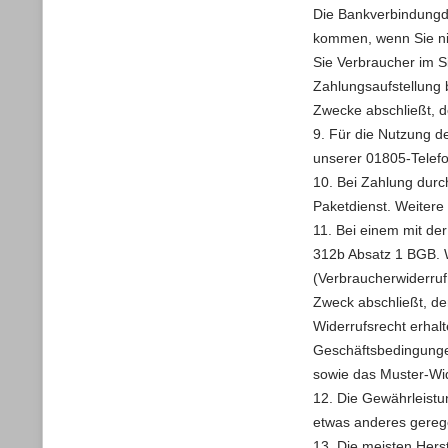
Die Bankverbindungda
kommen, wenn Sie nic
Sie Verbraucher im S
Zahlungsaufstellung 
Zwecke abschließt, d
9. Für die Nutzung d
unserer 01805-Telef
10. Bei Zahlung dur
Paketdienst. Weitere
11. Bei einem mit d
312b Absatz 1 BGB. 
(Verbraucherwiderruf
Zweck abschließt, de
Widerrufsrecht erhal
Geschäftsbedingunge
sowie das Muster-Wid
12. Die Gewährleistu
etwas anderes geregel
13. Die meisten Hers