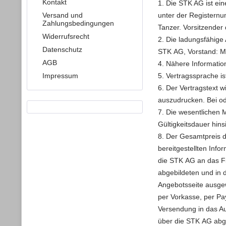
Kontakt
1. Die STK AG ist ei
Versand und
unter der Registernu
Zahlungsbedingungen
Tanzer. Vorsitzender
Widerrufsrecht
2. Die ladungsfähige
Datenschutz
STK AG, Vorstand: Ma
AGB
4. Nähere Informati
Impressum
5. Vertragssprache is
6. Der Vertragstext 
auszudrucken. Bei od
7. Die wesentlichen 
Gültigkeitsdauer hins
8. Der Gesamtpreis d
bereitgestellten Info
die STK AG an das Fi
abgebildeten und in 
Angebotsseite ausgew
per Vorkasse, per Pa
Versendung in das Au
über die STK AG abge