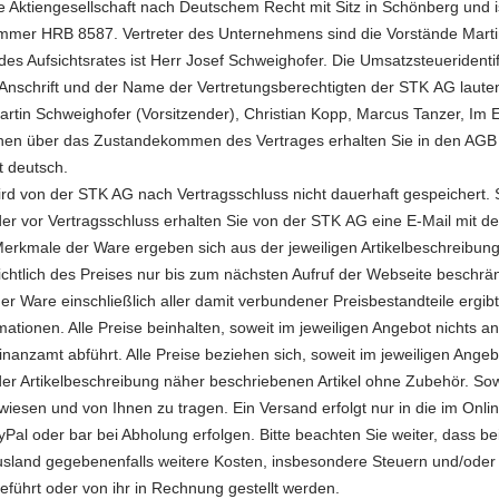
ne Aktiengesellschaft nach Deutschem Recht mit Sitz in Schönberg und 
mmer HRB 8587. Vertreter des Unternehmens sind die Vorstände Martin
 des Aufsichtsrates ist Herr Josef Schweighofer. Die Umsatzsteueride
 Anschrift und der Name der Vertretungsberechtigten der STK AG laute
rtin Schweighofer (Vorsitzender), Christian Kopp, Marcus Tanzer, Im
onen über das Zustandekommen des Vertrages erhalten Sie in den AGB
t deutsch.
wird von der STK AG nach Vertragsschluss nicht dauerhaft gespeichert. 
er vor Vertragsschluss erhalten Sie von der STK AG eine E-Mail mit d
Merkmale der Ware ergeben sich aus der jeweiligen Artikelbeschreibung
ichtlich des Preises nur bis zum nächsten Aufruf der Webseite beschrän
er Ware einschließlich aller damit verbundener Preisbestandteile erg
rmationen. Alle Preise beinhalten, soweit im jeweiligen Angebot nichts
nanzamt abführt. Alle Preise beziehen sich, soweit im jeweiligen Angeb
der Artikelbeschreibung näher beschriebenen Artikel ohne Zubehör. Sowe
iesen und von Ihnen zu tragen. Ein Versand erfolgt nur in die im O
yPal oder bar bei Abholung erfolgen. Bitte beachten Sie weiter, dass b
sland gegebenenfalls weitere Kosten, insbesondere Steuern und/oder Zö
führt oder von ihr in Rechnung gestellt werden.