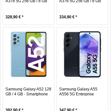
A376 5G 256 GB / 8 GB
A376 5G 256 GB / 8 GB
-...
-...
328,90 € *
334,90 € *
Samsung Galaxy A52 128
Samsung Galaxy A55
GB / 4 GB - Smartphone
A556 5G Enterprise
-...
Edition...
392,90 € *
347,90 € *