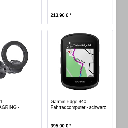
sgerät...
213,90 € *
41
Garmin Edge 840 -
GRING -
Fahrradcomputer - schwarz
ung mit Clip...
395,90 € *