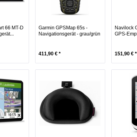
rt 66 MT-D
Garmin GPSMap 65s -
Navilock
erät...
Navigationsgerät - grau/grün
GPS-Empf
411,90 € *
151,90 € *