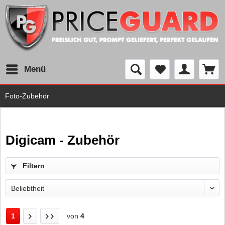
Menü
Foto-Zubehör
Digicam - Zubehör
Filtern
1
von
4