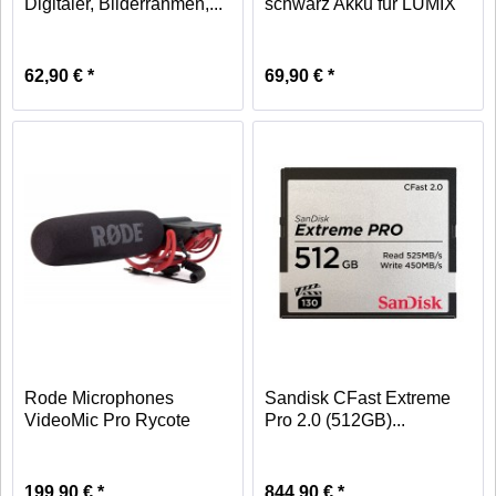
Digitaler, Bilderrahmen,...
schwarz Akku für LUMIX
Kameras
62,90 € *
69,90 € *
Rode Microphones
Sandisk CFast Extreme
VideoMic Pro Rycote
Pro 2.0 (512GB)...
Mikrofon
199,90 € *
844,90 € *