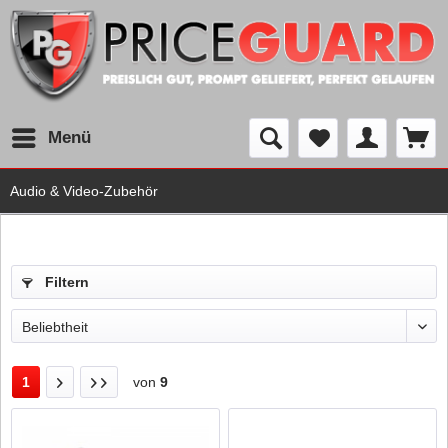
Menü
Audio & Video-Zubehör
Filtern
1
von
9