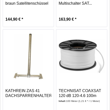
braun Satellitenschüssel
Multischalter SAT...
144,90 € *
163,90 € *
KATHREIN ZAS 41
TECHNISAT COAXSAT
DACHSPARRENHALTER
120 dB 120-4.6 100m
FÜR...
COAXIAL...
Inhalt
100 Meter
(1,21 € * / 1 Meter)