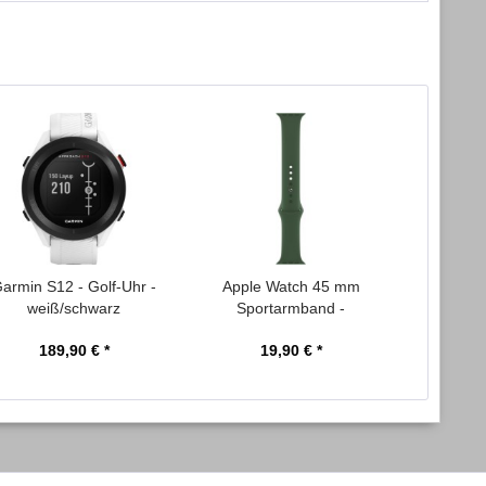
armin S12 - Golf-Uhr -
Apple Watch 45 mm
Samsung
weiß/schwarz
Sportarmband -
20 mm L
Ersatzarmband...
189,90 € *
19,90 € *