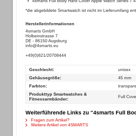
4smarts Full Body Hard Cover Apple Watch Series 7 4
*die abgebildete Smartwatch ist nicht im Lieferumfang en
Herstellerinformationen
4smarts GmbH
Holbeinstrasse 7
DE - 86150 Augsburg
info@4smarts.eu
+49(0)821/20708444
Geschlecht:
unisex
Gehäusegröße:
45 mm
Farbton:
transpar
Produkttyp Smartwatches &
Full Cove
Fitnessarmbänder:
Weiterführende Links zu "4smarts Full Bo
Fragen zum Artikel?
Weitere Artikel von 4SMARTS