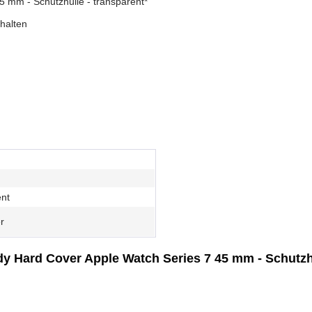
5 mm - Schutzhülle - transparent*
thalten
ent
r
dy Hard Cover Apple Watch Series 7 45 mm - Schutzhü