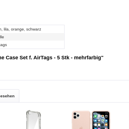
n, lila, orange, schwarz
lle
tags
e Case Set f. AirTags - 5 Stk - mehrfarbig"
gesehen