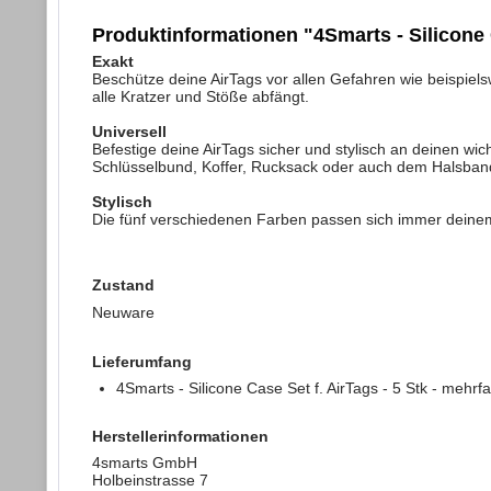
Produktinformationen "4Smarts - Silicone C
Exakt
Beschütze deine AirTags vor allen Gefahren wie beispiel
alle Kratzer und Stöße abfängt.
Universell
Befestige deine AirTags sicher und stylisch an deinen wic
Schlüsselbund, Koffer, Rucksack oder auch dem Halsband d
Stylisch
Die fünf verschiedenen Farben passen sich immer deinem i
Zustand
Neuware
Lieferumfang
4Smarts - Silicone Case Set f. AirTags - 5 Stk - mehrfa
Herstellerinformationen
4smarts GmbH
Holbeinstrasse 7