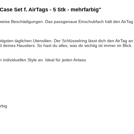
ase Set f. AirTags - 5 Stk - mehrfarbig"
sweise Beschädigungen. Das passgenaue Einschubfach hält den AirTag s
htigsten täglichen Utensilien. Der Schlüsselring lässt dich den AirTag 
eines Haustiers. So hast du alles, was dir wichtig ist immer im Blick.
ndividuellen Style an. Ideal für jeden Anlass.
rbig