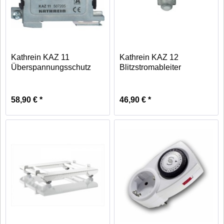
Kathrein KAZ 11
Kathrein KAZ 12
Überspannungsschutz
Blitzstromableiter
507205...
21810002
58,90 € *
46,90 € *