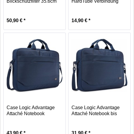
Blickschutzfilter 35.6cm
HardTube Verbindung
14 Zoll
50,90 € *
14,90 € *
Case Logic Advantage
Case Logic Advantage
Attaché Notebook
Attaché Notebook bis
Tasche...
35,6 cm
43,90 € *
31,90 € *