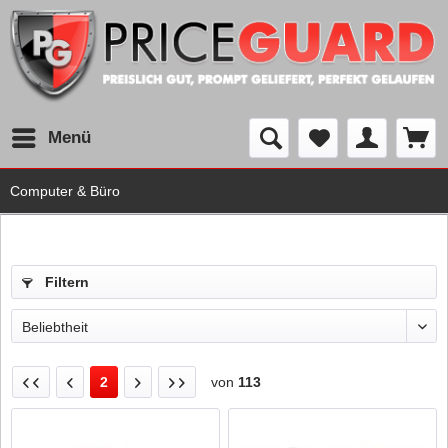
Menü
Computer & Büro
Filtern
2
von
113