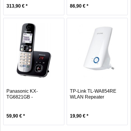
313,90 € *
86,90 € *
Panasonic KX-
TP-Link TL-WA854RE
TG6821GB -
WLAN Repeater
Schnurlostelefon -
300Mbit/s,...
schwarz
59,90 € *
19,90 € *