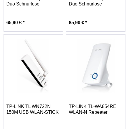
Duo Schnurlose
Duo Schnurlose
Telefone...
Telefone...
65,90 € *
85,90 € *
TP-LINK TL WN722N
TP-LINK TL-WA854RE
150M USB WLAN-STICK
WLAN-N Repeater
MIT ANTENNE
300Mbps weiß