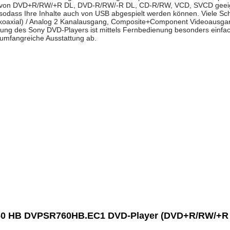
be von DVD+R/RW/+R DL, DVD-R/RW/-R DL, CD-R/RW, VCD, SVCD geeignet
sodass Ihre Inhalte auch von USB abgespielt werden können. Viele Sch
(koaxial) / Analog 2 Kanalausgang, Composite+Component Videoausgan
zung des Sony DVD-Players ist mittels Fernbedienung besonders einfac
e umfangreiche Ausstattung ab.
760 HB DVPSR760HB.EC1 DVD-Player (DVD+R/RW/+R