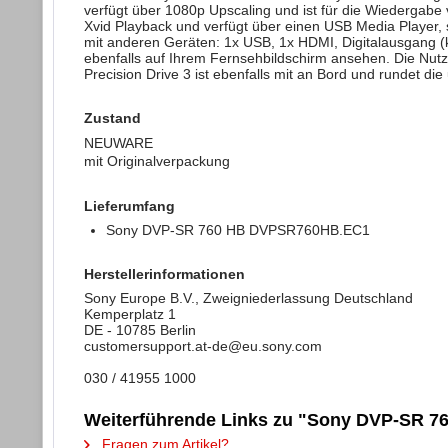
verfügt über 1080p Upscaling und ist für die Wiederga
Xvid Playback und verfügt über einen USB Media Player, 
mit anderen Geräten: 1x USB, 1x HDMI, Digitalausgang 
ebenfalls auf Ihrem Fernsehbildschirm ansehen. Die Nut
Precision Drive 3 ist ebenfalls mit an Bord und rundet di
Zustand
NEUWARE
mit Originalverpackung
Lieferumfang
Sony DVP-SR 760 HB DVPSR760HB.EC1
Herstellerinformationen
Sony Europe B.V., Zweigniederlassung Deutschland
Kemperplatz 1
DE - 10785 Berlin
customersupport.at-de@eu.sony.com
030 / 41955 1000
Weiterführende Links zu "Sony DVP-SR 
Fragen zum Artikel?