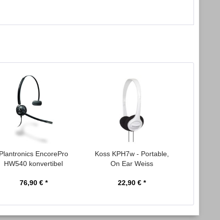
Plantronics EncorePro
Koss KPH7w - Portable,
Refle
HW540 konvertibel
On Ear Weiss
Weiss-G
Headset...
76,90 € *
22,90 € *
5