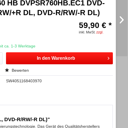
60 HB DVPSR760HB.EC1 DVD-
RW/+R DL, DVD-R/RW/-R DL)
59,90 € *
inkl. MwSt.
zzgl.
t ca. 1-3 Werktage
In den
Warenkorb
Bewerten
SW4051168403970
, DVD-R/RW/-R DL)"
erungstechnologie. Das Gerät des Qualitätsherstellers