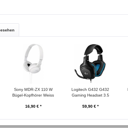
gesehen
Sony MDR-ZX 110 W
Logitech G432 G432
Bügel-Kopfhörer Weiss
Gaming Headset 3.5
faltbar
mm...
16,90 € *
59,90 € *