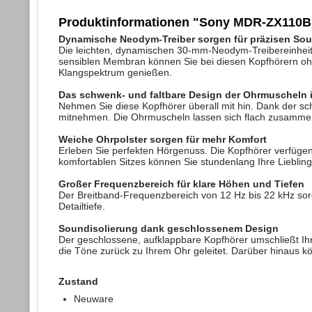
Produktinformationen "Sony MDR-ZX110B 
Dynamische Neodym-Treiber sorgen für präzisen So
Die leichten, dynamischen 30-mm-Neodym-Treibereinheiten
sensiblen Membran können Sie bei diesen Kopfhörern oh
Klangspektrum genießen.
Das schwenk- und faltbare Design der Ohrmuscheln i
Nehmen Sie diese Kopfhörer überall mit hin. Dank der sc
mitnehmen. Die Ohrmuscheln lassen sich flach zusammen
Weiche Ohrpolster sorgen für mehr Komfort
Erleben Sie perfekten Hörgenuss. Die Kopfhörer verfüge
komfortablen Sitzes können Sie stundenlang Ihre Lieblin
Großer Frequenzbereich für klare Höhen und Tiefen
Der Breitband-Frequenzbereich von 12 Hz bis 22 kHz sorg
Detailtiefe.
Soundisolierung dank geschlossenem Design
Der geschlossene, aufklappbare Kopfhörer umschließt Ihr
die Töne zurück zu Ihrem Ohr geleitet. Darüber hinaus k
Zustand
Neuware