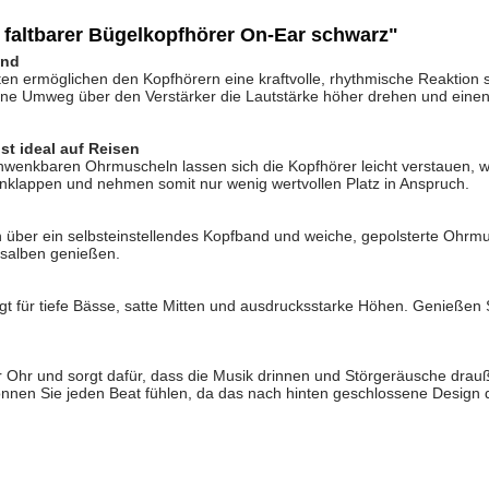
faltbarer Bügelkopfhörer On-Ear schwarz"
und
 ermöglichen den Kopfhörern eine kraftvolle, rhythmische Reaktion se
ne Umweg über den Verstärker die Lautstärke höher drehen und einen
st ideal auf Reisen
hwenkbaren Ohrmuscheln lassen sich die Kopfhörer leicht verstauen, w
klappen und nehmen somit nur wenig wertvollen Platz in Anspruch.
n über ein selbsteinstellendes Kopfband und weiche, gepolsterte Ohr
gsalben genießen.
t für tiefe Bässe, satte Mitten und ausdrucksstarke Höhen. Genießen S
 Ohr und sorgt dafür, dass die Musik drinnen und Störgeräusche drauß
önnen Sie jeden Beat fühlen, da das nach hinten geschlossene Design d