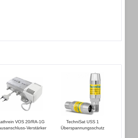
"
athrein VOS 20/RA-1G
TechniSat USS 1
Tech
usanschluss-Verstärker
Überspannungsschutz
Dämpfun