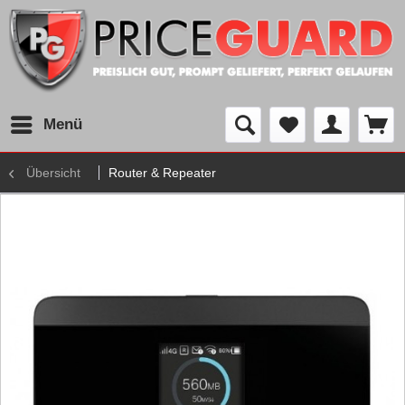
Menü
Übersicht
Router & Repeater