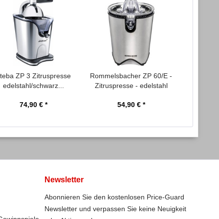
teba ZP 3 Zitruspresse
Rommelsbacher ZP 60/E -
Bosc
edelstahl/schwarz...
Zitruspresse - edelstahl
MESM73
Vit
74,90 € *
54,90 € *
1
Newsletter
Abonnieren Sie den kostenlosen Price-Guard
Newsletter und verpassen Sie keine Neuigkeit
Gewinnspiele