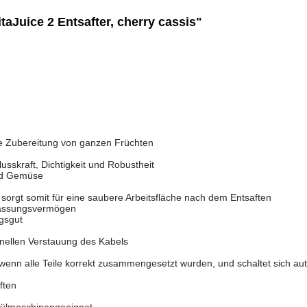
Juice 2 Entsafter, cherry cassis"
e Zubereitung von ganzen Früchten
skraft, Dichtigkeit und Robustheit
nd Gemüse
orgt somit für eine saubere Arbeitsfläche nach dem Entsaften
Fassungsvermögen
gsgut
nellen Verstauung des Kabels
 wenn alle Teile korrekt zusammengesetzt wurden, und schaltet sich 
ften
pülmaschinengeeignet