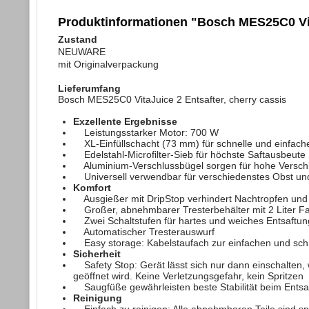
Produktinformationen "Bosch MES25C0 Vita
Zustand
NEUWARE
mit Originalverpackung
Lieferumfang
Bosch MES25C0 VitaJuice 2 Entsafter, cherry cassis
Exzellente Ergebnisse
Leistungsstarker Motor: 700 W
XL-Einfüllschacht (73 mm) für schnelle und einfach
Edelstahl-Microfilter-Sieb für höchste Saftausbeute
Aluminium-Verschlussbügel sorgen für hohe Verschlus
Universell verwendbar für verschiedenstes Obst u
Komfort
Ausgießer mit DripStop verhindert Nachtropfen und s
Großer, abnehmbarer Tresterbehälter mit 2 Liter 
Zwei Schaltstufen für hartes und weiches Entsaftun
Automatischer Tresterauswurf
Easy storage: Kabelstaufach zur einfachen und sch
Sicherheit
Safety Stop: Gerät lässt sich nur dann einschalten,
geöffnet wird. Keine Verletzungsgefahr, kein Spritzen
Saugfüße gewährleisten beste Stabilität beim Entsa
Reinigung
Einfach zu reinigen: Alle abnehmbaren Teile sind s