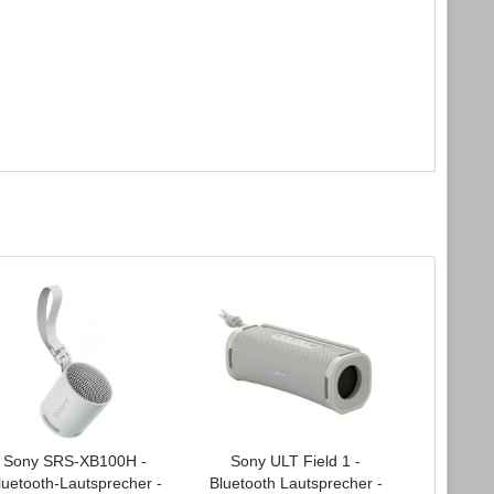
Sony SRS-XB100H -
Sony ULT Field 1 -
Sony 
luetooth-Lautsprecher -
Bluetooth Lautsprecher -
Bluetooth 