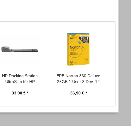
HP Docking Station
EPE Norton 360 Deluxe
Alphacoo
UltraSlim für HP
25GB 1 User 3 Dev. 12
HardTu
Ultrabook...
Mo....
33,90 € *
36,90 € *
1